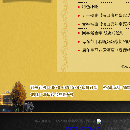
特色小吃
五一特惠【海口康年皇冠花
女神特惠【海口康年皇冠
同学聚会季 战友相逢时
母亲节｜聆听妈妈殷切的
康年皇冠花园酒店《麋鹿
显示： 3
版权所有 © 2012-2016 康年皇冠花园酒店
地址：海口市金垦路6号
琼ICP备2023004840号
技术支持：中企在线