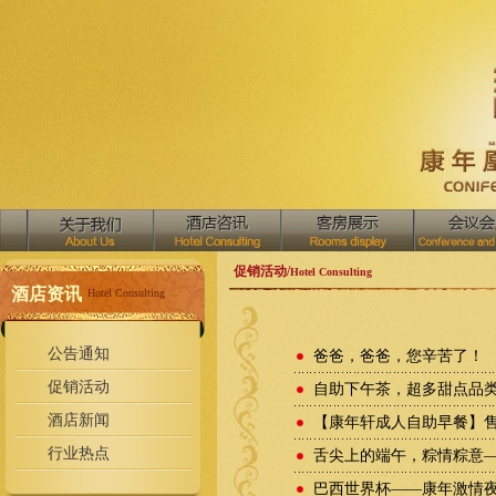
促销活动/
Hotel Consulting
酒店资讯
Hotel Consulting
公告通知
爸爸，爸爸，您辛苦了！
促销活动
自助下午茶，超多甜点品
酒店新闻
【康年轩成人自助早餐】售价
行业热点
舌尖上的端午，粽情粽意
巴西世界杯——康年激情