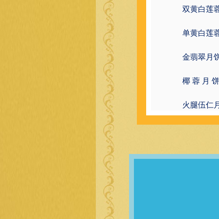
双黄白莲蓉
单黄白莲蓉
金翡翠月饼： 
椰 蓉 月 饼：
火腿伍仁月