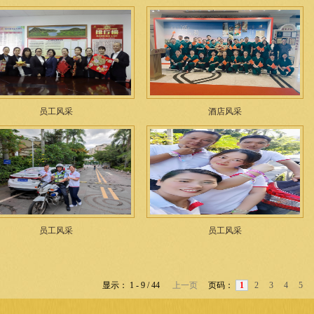
员工风采
酒店风采
员工风采
员工风采
显示： 1 - 9 / 44
上一页
页码：
1
2
3
4
5